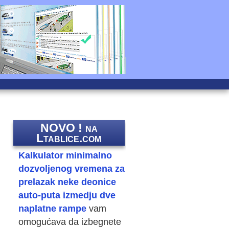
NOVO ! na
Ltablice.com
Kalkulator minimalno
dozvoljenog vremena za
prelazak neke deonice
auto-puta izmedju dve
naplatne rampe
vam
omogućava da izbegnete