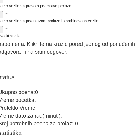
samo vozilo sa pravom prvenstva prolaza
samo vozilo sa prvenstvom prolaza i kombinovano vozilo
va tri vozila
napomena: Kliknite na kružić pored jednog od ponuđenih
odgovora ili na sam odgovor.
status
Ukupno poena:
0
Vreme pocetka:
Proteklo Vreme:
Vreme dato za rad(minuti):
Broj potrebnih poena za prolaz:
0
statistika