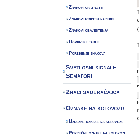
Znakovi opasnosti
Znakovi izričitih naredbi
Znakovi obaveštenja
Dopunske table
Poređenje znakova
Svetlosni signali-
Semafori
Znaci saobraćajca
p
Oznake na kolovozu
Uzdužne oznake na kolovozu
Poprečne oznake na kolovozu