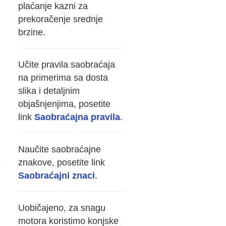
plaćanje kazni za
prekoračenje srednje
brzine.
Učite pravila saobraćaja
na primerima sa dosta
slika i detaljnim
objašnjenjima, posetite
link
Saobraćajna pravila
.
Naučite saobraćajne
znakove, posetite link
Saobraćajni znaci
.
Uobičajeno, za snagu
motora koristimo konjske