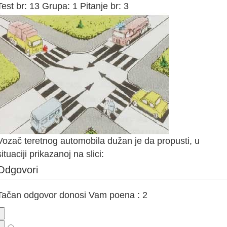
Test br: 13 Grupa: 1 Pitanje br: 3
Vozač teretnog automobila dužan je da propusti, u
situaciji prikazanoj na slici:
Odgovori
Tačan odgovor donosi Vam poena : 2