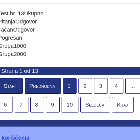
Test br. 13
Ukupno
Pitanja
Odgovor
Tačan
Odgovor
Pogrešan
Grupa1
0
0
0
Grupa2
0
0
0
Strana 1 od 13
Start
Predhodna
1
2
3
4
...
6
7
8
9
10
Sledeća
Kraj
a korišćenja