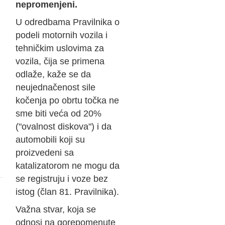
nepromenjeni.
U odredbama Pravilnika o
podeli motornih vozila i
tehničkim uslovima za
vozila, čija se primena
odlaže, kaže se da
neujednačenost sile
kočenja po obrtu točka ne
sme biti veća od 20%
("ovalnost diskova") i da
automobili koji su
proizvedeni sa
katalizatorom ne mogu da
se registruju i voze bez
istog (član 81. Pravilnika).
Važna stvar, koja se
odnosi na gorepomenute