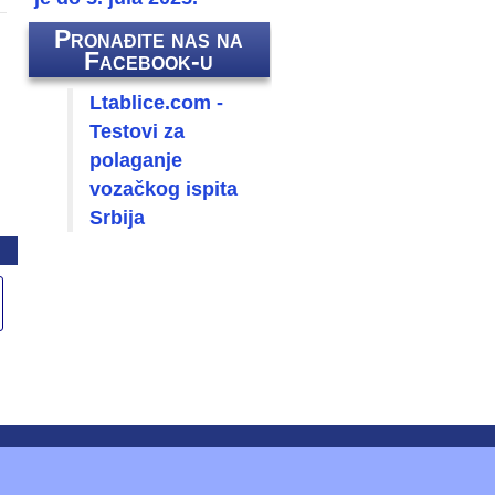
Pronađite nas na
Facebook-u
Ltablice.com -
Testovi za
polaganje
vozačkog ispita
Srbija