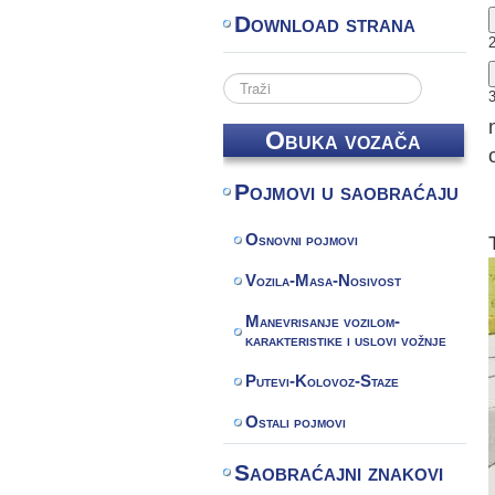
Download strana
Search
...
Obuka vozača
Pojmovi u saobraćaju
Osnovni pojmovi
Vozila-Masa-Nosivost
Manevrisanje vozilom-
karakteristike i uslovi vožnje
Putevi-Kolovoz-Staze
Ostali pojmovi
Saobraćajni znakovi