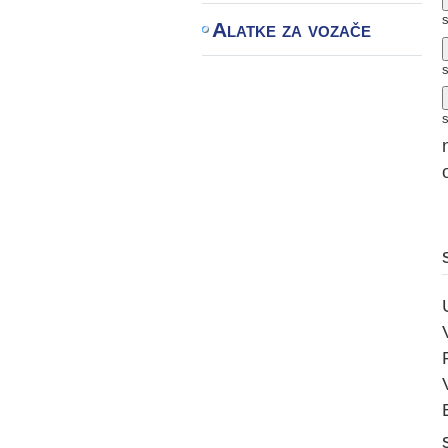
Alatke za vozače
s