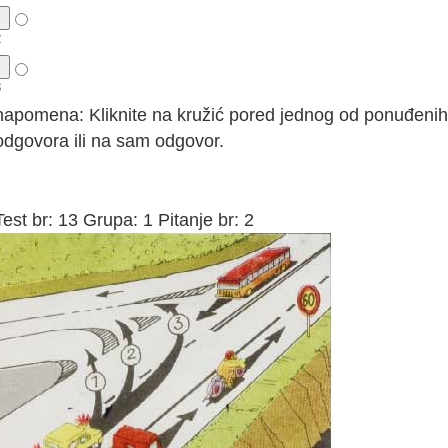
2
3
napomena: Kliknite na kružić pored jednog od ponuđenih
odgovora ili na sam odgovor.
Test br: 13 Grupa: 1 Pitanje br: 2