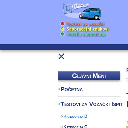
Glavni Meni
Početna
Testovi za Vozački Ispit
Kategorija B
Kategorija C