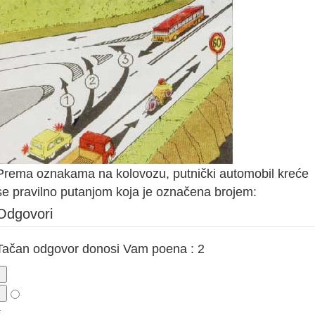
Prema oznakama na kolovozu, putnički automobil kreće
se pravilno putanjom koja je označena brojem:
Odgovori
Tačan odgovor donosi Vam poena : 2
1