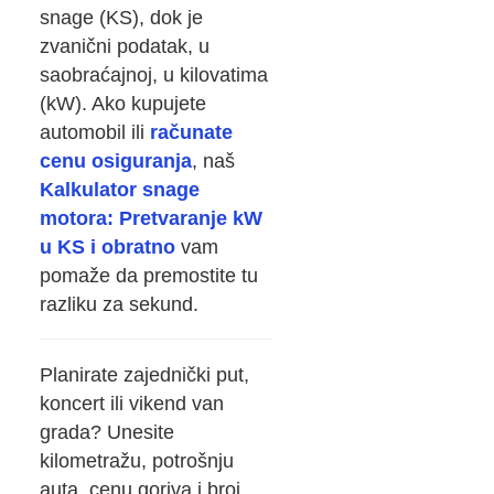
snage (KS), dok je
zvanični podatak, u
saobraćajnoj, u kilovatima
(kW). Ako kupujete
automobil ili
računate
cenu osiguranja
, naš
Kalkulator snage
motora: Pretvaranje kW
u KS i obratno
vam
pomaže da premostite tu
razliku za sekund.
Planirate zajednički put,
koncert ili vikend van
grada? Unesite
kilometražu, potrošnju
auta, cenu goriva i broj