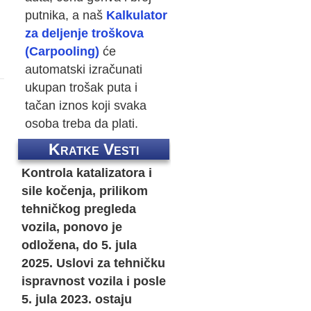
putnika, a naš
Kalkulator
za deljenje troškova
(Carpooling)
će
automatski izračunati
ukupan trošak puta i
tačan iznos koji svaka
osoba treba da plati.
Kratke Vesti
Kontrola katalizatora i
sile kočenja, prilikom
tehničkog pregleda
vozila, ponovo je
odložena, do 5. jula
2025. Uslovi za tehničku
ispravnost vozila i posle
5. jula 2023. ostaju