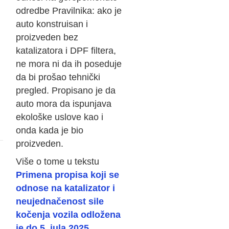
odredbe Pravilnika: ako je
auto konstruisan i
proizveden bez
katalizatora i DPF filtera,
ne mora ni da ih poseduje
da bi prošao tehnički
pregled. Propisano je da
auto mora da ispunjava
ekološke uslove kao i
onda kada je bio
proizveden.
Više o tome u tekstu
Primena propisa koji se
odnose na katalizator i
neujednačenost sile
kočenja vozila odložena
je do 5. jula 2025.