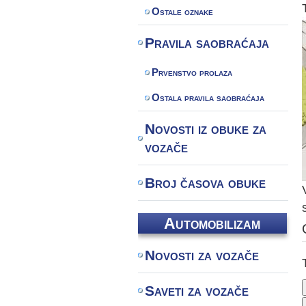
Ostale oznake
Pravila saobraćaja
Prvenstvo prolaza
Ostala pravila saobraćaja
Novosti iz obuke za
vozače
Broj časova obuke
Automobilizam
Novosti za vozače
Saveti za vozače