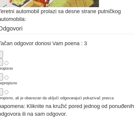
Teretni automobil prolazi sa desne strane putničkog
automobila:
Odgovori
Tačan odgovor donosi Vam poena : 3
propisno
nepropisno
ropisno, ali je obavezan da uključi odgovarajući pokazivač pravca
napomena: Kliknite na kružić pored jednog od ponuđenih
odgovora ili na sam odgovor.