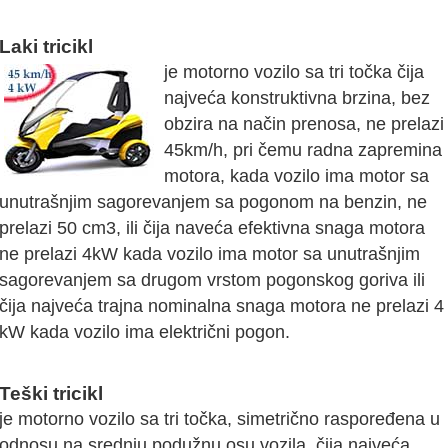
Laki tricikl
je motorno vozilo sa tri točka čija
najveća konstruktivna brzina, bez
obzira na način prenosa, ne prelazi
45km/h, pri čemu radna zapremina
motora, kada vozilo ima motor sa
unutrašnjim sagorevanjem sa pogonom na benzin, ne
prelazi 50 cm3, ili čija naveća efektivna snaga motora
ne prelazi 4kW kada vozilo ima motor sa unutrašnjim
sagorevanjem sa drugom vrstom pogonskog goriva ili
čija najveća trajna nominalna snaga motora ne prelazi 4
kW kada vozilo ima električni pogon.
Teški tricikl
je motorno vozilo sa tri točka, simetrično raspoređena u
odnosu na srednju podužnu osu vozila, čija najveća