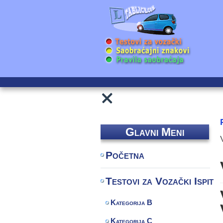
Glavni Meni
Početna
Testovi za Vozački Ispit
Kategorija B
Kategorija C