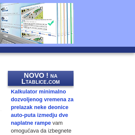
NOVO ! na
Ltablice.com
Kalkulator minimalno
dozvoljenog vremena za
prelazak neke deonice
auto-puta izmedju dve
naplatne rampe
vam
omogućava da izbegnete