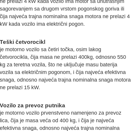
ne prelazi 4 kW kada vozilo ima motor sa unutrašnjim
sagorevanjem sa drugom vrstom pogonskog goriva ili
čija najveća trajna nominalna snaga motora ne prelazi 4
kW kada vozilo ima električni pogon.
Teški četvorocikl
je motorno vozilo sa četiri točka, osim lakog
četvorocikla, čija masa ne prelazi 400kg, odnosno 550
kg za teretna vozila, što ne uključuje masu baterija
vozila sa električnim pogonom, i čija najveća efektivna
snaga, odnosno najveća trajna nominalna snaga motora
ne prelazi 15 kW.
Vozilo za prevoz putnika
je motorno vozilo prvenstveno namenjeno za prevoz
lica, čija je masa veća od 400 kg, i čija je najveća
efektivna snaga, odnosno najveća trajna nominalna