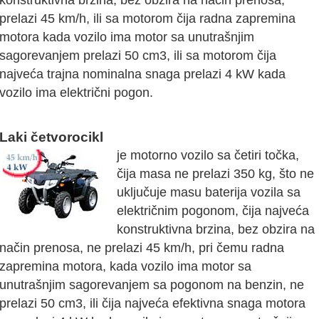
konstruktivna brzina, bez obzira na način prenosa,
prelazi 45 km/h, ili sa motorom čija radna zapremina
motora kada vozilo ima motor sa unutrašnjim
sagorevanjem prelazi 50 cm3, ili sa motorom čija
najveća trajna nominalna snaga prelazi 4 kW kada
vozilo ima električni pogon.
Laki četvorocikl
je motorno vozilo sa četiri točka,
čija masa ne prelazi 350 kg, što ne
uključuje masu baterija vozila sa
električnim pogonom, čija najveća
konstruktivna brzina, bez obzira na
način prenosa, ne prelazi 45 km/h, pri čemu radna
zapremina motora, kada vozilo ima motor sa
unutrašnjim sagorevanjem sa pogonom na benzin, ne
prelazi 50 cm3, ili čija najveća efektivna snaga motora