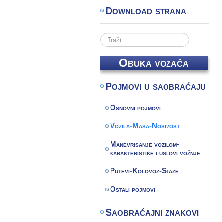
Download strana
Search
...
Obuka vozača
Pojmovi u saobraćaju
Osnovni pojmovi
Vozila-Masa-Nosivost
Manevrisanje vozilom-
karakteristike i uslovi vožnje
Putevi-Kolovoz-Staze
Ostali pojmovi
Saobraćajni znakovi