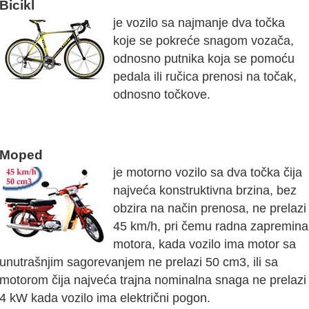
Bicikl
je vozilo sa najmanje dva točka
koje se pokreće snagom vozača,
odnosno putnika koja se pomoću
pedala ili ručica prenosi na točak,
odnosno točkove.
Moped
je motorno vozilo sa dva točka čija
najveća konstruktivna brzina, bez
obzira na način prenosa, ne prelazi
45 km/h, pri čemu radna zapremina
motora, kada vozilo ima motor sa
unutrašnjim sagorevanjem ne prelazi 50 cm3, ili sa
motorom čija najveća trajna nominalna snaga ne prelazi
4 kW kada vozilo ima električni pogon.