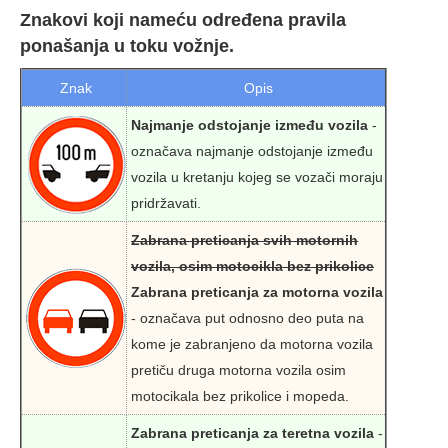
Znakovi koji nameću određena pravila
ponašanja u toku vožnje.
Znak
Opis
Najmanje odstojanje između vozila
-
označava najmanje odstojanje između
vozila u kretanju kojeg se vozači moraju
pridržavati.
Zabrana preticanja svih motornih
vozila, osim motocikla bez prikolice
Zabrana preticanja za motorna vozila
- označava put odnosno deo puta na
kome je zabranjeno da motorna vozila
pretiču druga motorna vozila osim
motocikala bez prikolice i mopeda.
Zabrana preticanja za teretna vozila
-