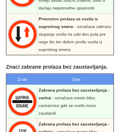
smeju davati zvučni znakovi, osim u
slučaju neposredne opasnosti.
Prvenstvo prolaza za vozila iz
suprotnog smera
- označava zabranu
stupanja vozila na uski deo puta pre
nego što tim delom prođu vozila iz
suprotnog smera.
Znaci zabrane prolaza bez zaustavljanja.
Znak
Opis
Zabrana prolaza bez zaustavljanja -
carina
- označava mesto blizu
carinarnice gde se vozilo mora
zaustaviti.
Zabrana prolaza bez zaustavljanja -
policija
- označava mesto blizu