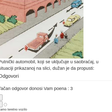
Putnički automobil, koji se uključuje u saobraćaj, u
situaciji prikazanoj na slici, dužan je da propusti:
Odgovori
Tačan odgovor donosi Vam poena : 3
amo teretno vozilo