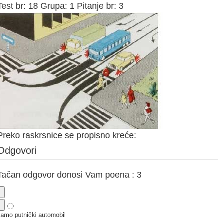
Test br: 18 Grupa: 1 Pitanje br: 3
Preko raskrsnice se propisno kreće:
Odgovori
Tačan odgovor donosi Vam poena : 3
samo putnički automobil