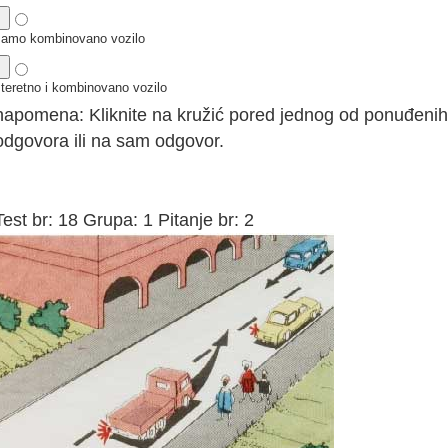
samo kombinovano vozilo
 teretno i kombinovano vozilo
napomena: Kliknite na kružić pored jednog od ponuđenih
odgovora ili na sam odgovor.
Test br: 18 Grupa: 1 Pitanje br: 2