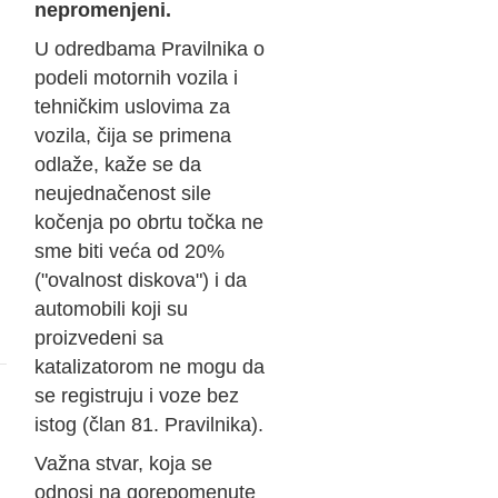
nepromenjeni.
U odredbama Pravilnika o
podeli motornih vozila i
tehničkim uslovima za
vozila, čija se primena
odlaže, kaže se da
neujednačenost sile
kočenja po obrtu točka ne
sme biti veća od 20%
("ovalnost diskova") i da
automobili koji su
proizvedeni sa
katalizatorom ne mogu da
se registruju i voze bez
istog (član 81. Pravilnika).
Važna stvar, koja se
odnosi na gorepomenute