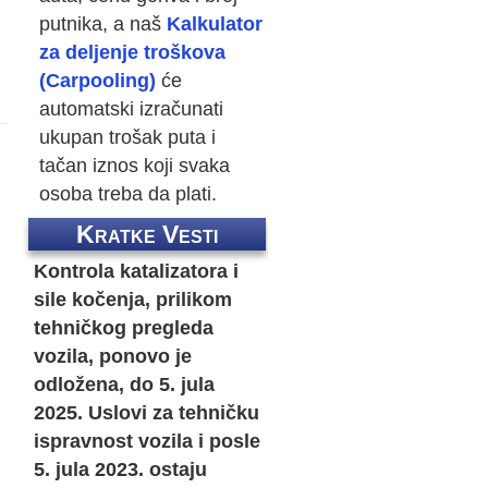
putnika, a naš
Kalkulator
za deljenje troškova
(Carpooling)
će
automatski izračunati
ukupan trošak puta i
tačan iznos koji svaka
osoba treba da plati.
Kratke Vesti
Kontrola katalizatora i
sile kočenja, prilikom
tehničkog pregleda
vozila, ponovo je
odložena, do 5. jula
2025. Uslovi za tehničku
ispravnost vozila i posle
5. jula 2023. ostaju