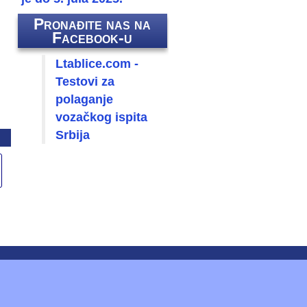
Pronađite nas na
Facebook-u
Ltablice.com -
Testovi za
polaganje
vozačkog ispita
Srbija