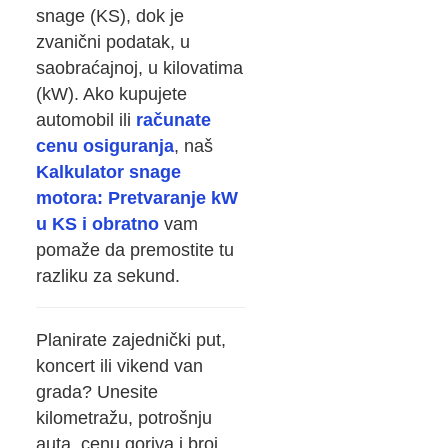
snage (KS), dok je
zvanični podatak, u
saobraćajnoj, u kilovatima
(kW). Ako kupujete
automobil ili
računate
cenu osiguranja
, naš
Kalkulator snage
motora: Pretvaranje kW
u KS i obratno
vam
pomaže da premostite tu
razliku za sekund.
Planirate zajednički put,
koncert ili vikend van
grada? Unesite
kilometražu, potrošnju
auta, cenu goriva i broj