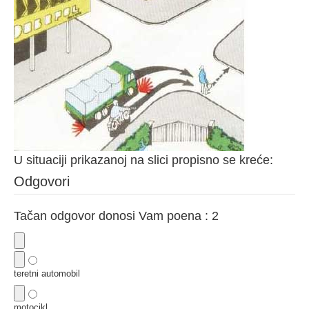
U situaciji prikazanoj na slici propisno se kreće:
Odgovori
Tačan odgovor donosi Vam poena : 2
teretni automobil
motocikl