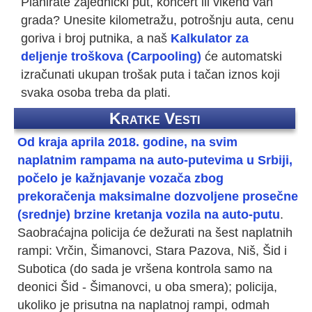
Planirate zajednički put, koncert ili vikend van
grada? Unesite kilometražu, potrošnju auta, cenu
goriva i broj putnika, a naš
Kalkulator za
deljenje troškova (Carpooling)
će automatski
izračunati ukupan trošak puta i tačan iznos koji
svaka osoba treba da plati.
Kratke Vesti
Od kraja aprila 2018. godine, na svim
naplatnim rampama na auto-putevima u Srbiji,
počelo je kažnjavanje vozača zbog
prekoračenja maksimalne dozvoljene prosečne
(srednje) brzine kretanja vozila na auto-putu
.
Saobraćajna policija će dežurati na šest naplatnih
rampi: Vrčin, Šimanovci, Stara Pazova, Niš, Šid i
Subotica (do sada je vršena kontrola samo na
deonici Šid - Šimanovci, u oba smera); policija,
ukoliko je prisutna na naplatnoj rampi, odmah