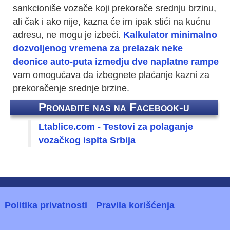
sankcioniše vozače koji prekorače srednju brzinu,
ali čak i ako nije, kazna će im ipak stići na kućnu
adresu, ne mogu je izbeći.
Kalkulator minimalno
dozvoljenog vremena za prelazak neke
deonice auto-puta izmedju dve naplatne rampe
vam omogućava da izbegnete plaćanje kazni za
prekoračenje srednje brzine.
Pronađite nas na Facebook-u
Ltablice.com - Testovi za polaganje
vozačkog ispita Srbija
Politika privatnosti
Pravila korišćenja