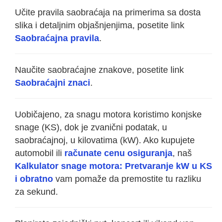
Učite pravila saobraćaja na primerima sa dosta
slika i detaljnim objašnjenjima, posetite link
Saobraćajna pravila
.
Naučite saobraćajne znakove, posetite link
Saobraćajni znaci
.
Uobičajeno, za snagu motora koristimo konjske
snage (KS), dok je zvanični podatak, u
saobraćajnoj, u kilovatima (kW). Ako kupujete
automobil ili
računate cenu osiguranja
, naš
Kalkulator snage motora: Pretvaranje kW u KS
i obratno
vam pomaže da premostite tu razliku
za sekund.