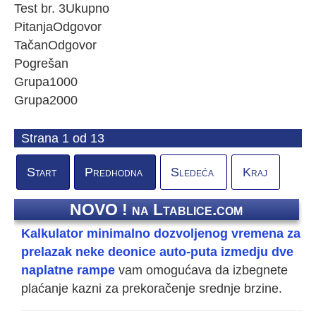
Test br. 3
Ukupno
Pitanja
Odgovor
Tačan
Odgovor
Pogrešan
Grupa1
0
0
0
Grupa2
0
0
0
Strana 1 od 13
Start
Predhodna
Sledeća
Kraj
NOVO ! na Ltablice.com
Kalkulator minimalno dozvoljenog vremena za
prelazak neke deonice auto-puta izmedju dve
naplatne rampe
vam omogućava da izbegnete
plaćanje kazni za prekoračenje srednje brzine.