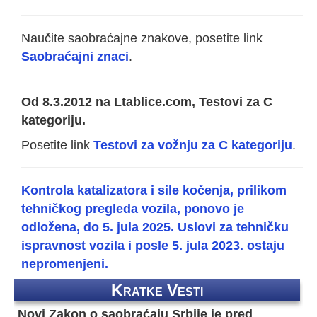
Naučite saobraćajne znakove, posetite link
Saobraćajni znaci
.
Od 8.3.2012 na Ltablice.com, Testovi za C
kategoriju.
Posetite link
Testovi za vožnju za C kategoriju
.
Kontrola katalizatora i sile kočenja, prilikom
tehničkog pregleda vozila, ponovo je
odložena, do 5. jula 2025. Uslovi za tehničku
ispravnost vozila i posle 5. jula 2023. ostaju
nepromenjeni.
Kratke Vesti
Novi Zakon o saobraćaju Srbije je pred