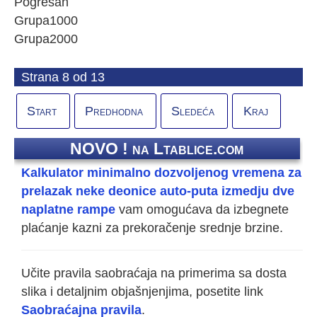
Pogrešan
Grupa1
0
0
0
Grupa2
0
0
0
Strana 8 od 13
Start
Predhodna
Sledeća
Kraj
NOVO ! na Ltablice.com
Kalkulator minimalno dozvoljenog vremena za
prelazak neke deonice auto-puta izmedju dve
naplatne rampe
vam omogućava da izbegnete
plaćanje kazni za prekoračenje srednje brzine.
Učite pravila saobraćaja na primerima sa dosta
slika i detaljnim objašnjenjima, posetite link
Saobraćajna pravila
.