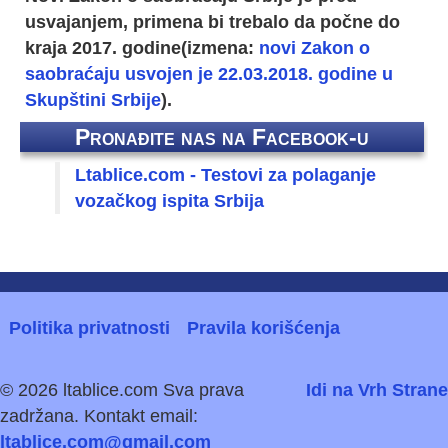
usvajanjem, primena bi trebalo da počne do
kraja 2017. godine(
izmena:
novi Zakon o
saobraćaju usvojen je 22.03.2018. godine u
Skupštini Srbije
).
Pronađite nas na Facebook-u
Ltablice.com - Testovi za polaganje
vozačkog ispita Srbija
Politika privatnosti
Pravila korišćenja
© 2026 ltablice.com Sva prava
Idi na Vrh Strane
zadržana. Kontakt email:
ltablice.com@gmail.com