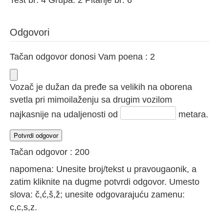
Test br: 4 Grupa: 2 Pitanje br: 6
Odgovori
Tačan odgovor donosi Vam poena : 2
Vozač je dužan da pređe sa velikih na oborena
svetla pri mimoilaženju sa drugim vozilom
najkasnije na udaljenosti od
metara.
Tačan odgovor : 200
napomena: Unesite broj/tekst u pravougaonik, a
zatim kliknite na dugme potvrdi odgovor. Umesto
slova: č,ć,š,ž; unesite odgovarajuću zamenu:
c,c,s,z.