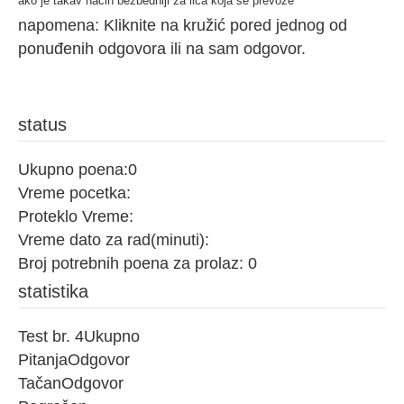
ako je takav način bezbedniji za lica koja se prevoze
napomena: Kliknite na kružić pored jednog od
ponuđenih odgovora ili na sam odgovor.
status
Ukupno poena:
0
Vreme pocetka:
Proteklo Vreme:
Vreme dato za rad(minuti):
Broj potrebnih poena za prolaz:
0
statistika
Test br. 4
Ukupno
Pitanja
Odgovor
Tačan
Odgovor