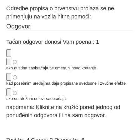
Odredbe propisa o prvenstvu prolaza se ne
primenjuju na vozila hitne pomoći:
Odgovori
Tačan odgovor donosi Vam poena : 1
ako gustina saobraćaja ne ometa njihovo kretanje
kad posebnim uređajima daju propisane svetlosne i zvučne efekte
ako su otežani uslovi saobraćaja
napomena: Kliknite na kružić pored jednog od
ponuđenih odgovora ili na sam odgovor.