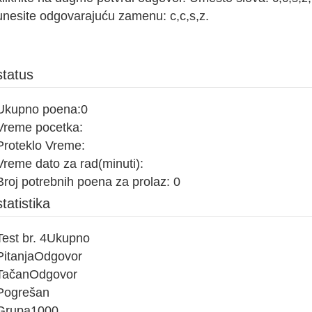
unesite odgovarajuću zamenu: c,c,s,z.
status
Ukupno poena:
0
Vreme pocetka:
Proteklo Vreme:
Vreme dato za rad(minuti):
Broj potrebnih poena za prolaz:
0
statistika
Test br. 4
Ukupno
Pitanja
Odgovor
Tačan
Odgovor
Pogrešan
Grupa1
0
0
0