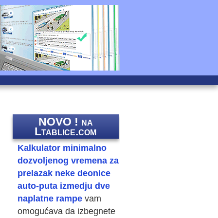
NOVO ! na
Ltablice.com
Kalkulator minimalno
dozvoljenog vremena za
prelazak neke deonice
auto-puta izmedju dve
naplatne rampe
vam
omogućava da izbegnete