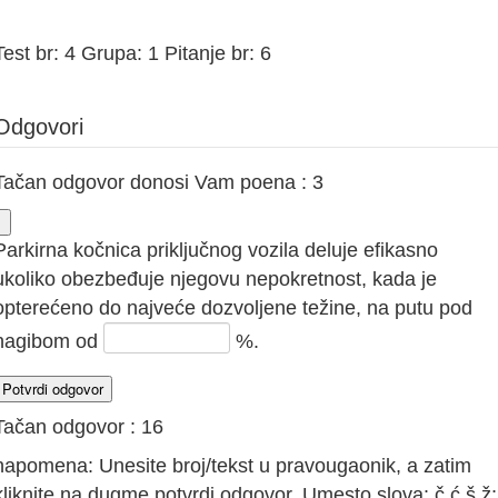
Test br: 4 Grupa: 1 Pitanje br: 6
Odgovori
Tačan odgovor donosi Vam poena : 3
Parkirna kočnica priključnog vozila deluje efikasno
ukoliko obezbeđuje njegovu nepokretnost, kada je
opterećeno do najveće dozvoljene težine, na putu pod
nagibom od
%.
Tačan odgovor : 16
napomena: Unesite broj/tekst u pravougaonik, a zatim
liknite na dugme potvrdi odgovor. Umesto slova: č,ć,š,ž;