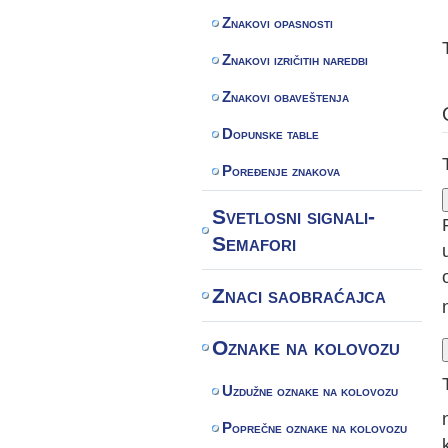
Znakovi opasnosti
Znakovi izričitih naredbi
Znakovi obaveštenja
Dopunske table
Poređenje znakova
Svetlosni signali-
Semafori
Znaci saobraćajca
Oznake na kolovozu
Uzdužne oznake na kolovozu
Poprečne oznake na kolovozu
k