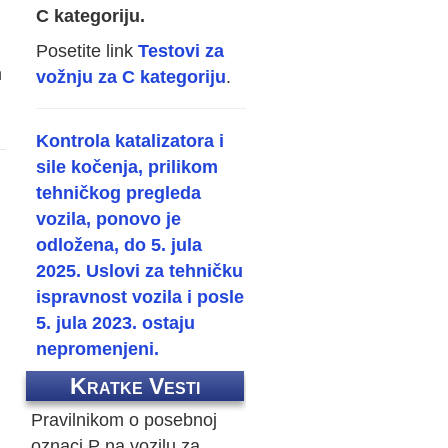
C kategoriju.
Posetite link
Testovi za
m
vožnju za C kategoriju
.
Kontrola katalizatora i
sile kočenja, prilikom
tehničkog pregleda
vozila, ponovo je
odložena, do 5. jula
2025. Uslovi za tehničku
ispravnost vozila i posle
5. jula 2023. ostaju
nepromenjeni.
Kratke Vesti
Pravilnikom o posebnoj
oznaci P na vozilu za