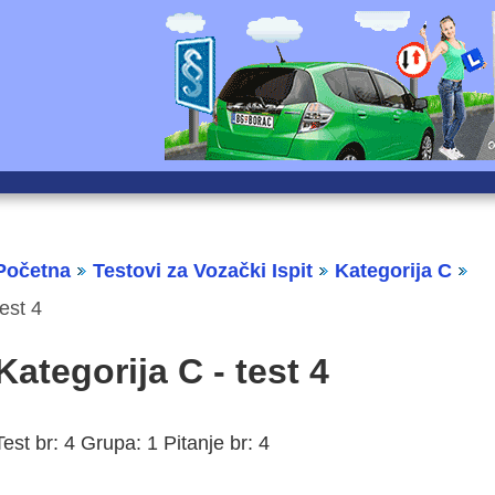
Početna
Testovi za Vozački Ispit
Kategorija C
test 4
Kategorija C - test 4
Test br: 4 Grupa: 1 Pitanje br: 4