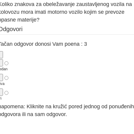
Koliko znakova za obeležavanje zaustavljenog vozila na
kolovozu mora imati motorno vozilo kojim se prevoze
opasne materije?
Odgovori
Tačan odgovor donosi Vam poena : 3
jedan
dva
ri
napomena: Kliknite na kružić pored jednog od ponuđenih
odgovora ili na sam odgovor.