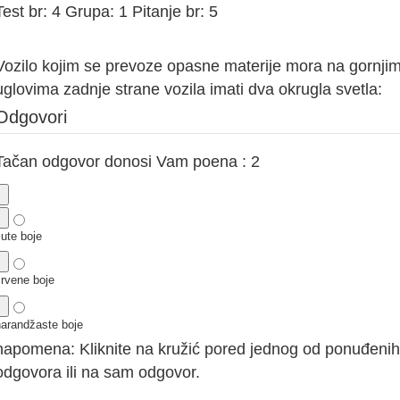
Test br: 4 Grupa: 1 Pitanje br: 5
Vozilo kojim se prevoze opasne materije mora na gornji
uglovima zadnje strane vozila imati dva okrugla svetla:
Odgovori
Tačan odgovor donosi Vam poena : 2
ute boje
crvene boje
narandžaste boje
napomena: Kliknite na kružić pored jednog od ponuđenih
odgovora ili na sam odgovor.