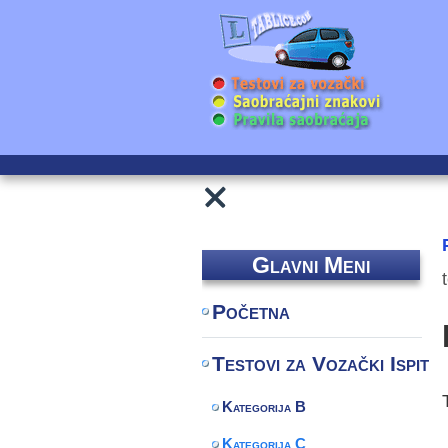
Glavni Meni
Početna
Testovi za Vozački Ispit
Kategorija B
Kategorija C