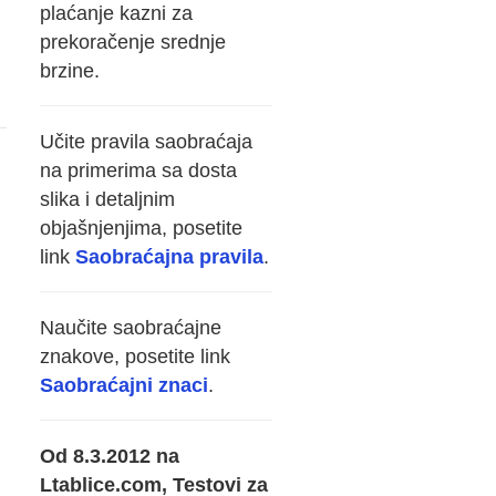
plaćanje kazni za
prekoračenje srednje
brzine.
Učite pravila saobraćaja
na primerima sa dosta
slika i detaljnim
objašnjenjima, posetite
link
Saobraćajna pravila
.
Naučite saobraćajne
znakove, posetite link
Saobraćajni znaci
.
Od 8.3.2012 na
Ltablice.com, Testovi za