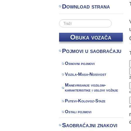
Download strana
Search
...
Obuka vozača
Pojmovi u saobraćaju
Osnovni pojmovi
Vozila-Masa-Nosivost
ž
Manevrisanje vozilom-
karakteristike i uslovi vožnje
Putevi-Kolovoz-Staze
Ostali pojmovi
Saobraćajni znakovi