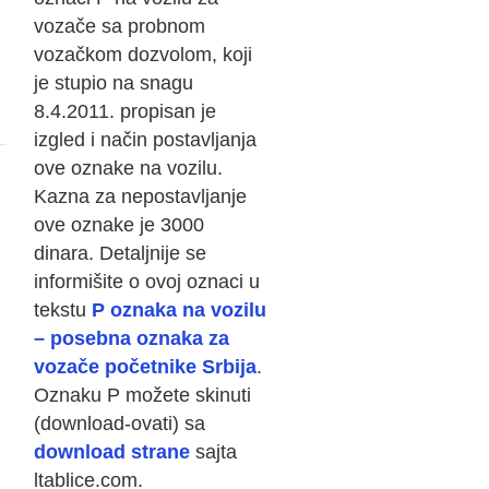
vozače sa probnom
vozačkom dozvolom, koji
je stupio na snagu
8.4.2011. propisan je
izgled i način postavljanja
ove oznake na vozilu.
Kazna za nepostavljanje
ove oznake je 3000
dinara. Detaljnije se
informišite o ovoj oznaci u
tekstu
P oznaka na vozilu
– posebna oznaka za
vozače početnike Srbija
.
Oznaku P možete skinuti
(download-ovati) sa
download strane
sajta
ltablice.com.