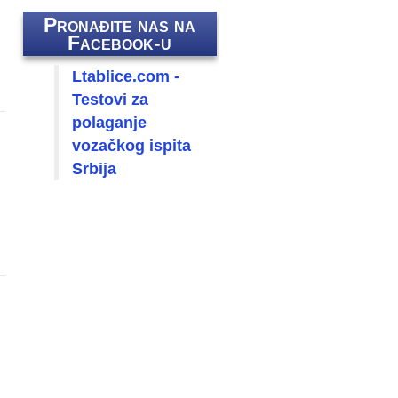
Pronađite nas na
Facebook-u
Ltablice.com -
Testovi za
polaganje
vozačkog ispita
Srbija