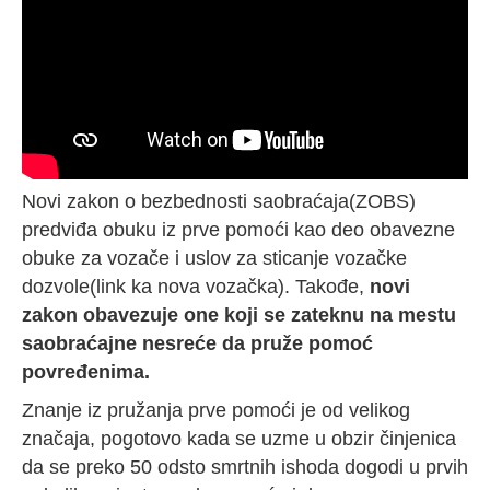
Novi zakon o bezbednosti saobraćaja(ZOBS)
predviđa obuku iz prve pomoći kao deo obavezne
obuke za vozače i uslov za sticanje vozačke
dozvole(link ka nova vozačka). Takođe,
novi
zakon obavezuje one koji se zateknu na mestu
saobraćajne nesreće da pruže pomoć
povređenima.
Znanje iz pružanja prve pomoći je od velikog
značaja, pogotovo kada se uzme u obzir činjenica
da se preko 50 odsto smrtnih ishoda dogodi u prvih