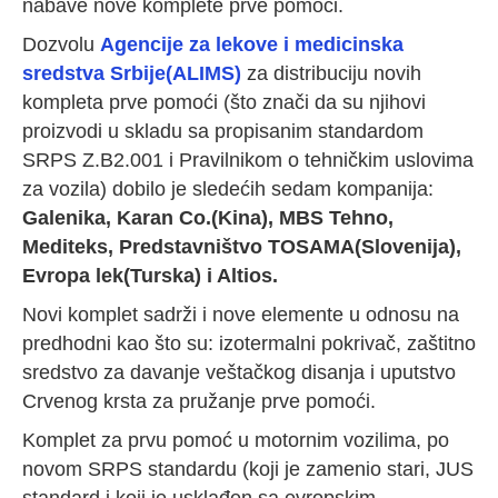
nabave nove komplete prve pomoći.
Dozvolu
Agencije za lekove i medicinska
sredstva Srbije(ALIMS)
za distribuciju novih
kompleta prve pomoći (što znači da su njihovi
proizvodi u skladu sa propisanim standardom
SRPS Z.B2.001 i Pravilnikom o tehničkim uslovima
za vozila) dobilo je sledećih sedam kompanija:
Galenika, Karan Co.(Kina), MBS Tehno,
Mediteks, Predstavništvo TOSAMA(Slovenija),
Evropa lek(Turska) i Altios.
Novi komplet sadrži i nove elemente u odnosu na
predhodni kao što su: izotermalni pokrivač, zaštitno
sredstvo za davanje veštačkog disanja i uputstvo
Crvenog krsta za pružanje prve pomoći.
Komplet za prvu pomoć u motornim vozilima, po
novom SRPS standardu (koji je zamenio stari, JUS