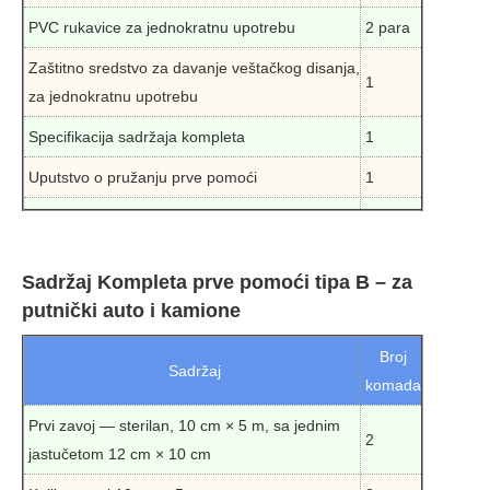
PVC rukavice za jednokratnu upotrebu
2 para
Zaštitno sredstvo za davanje veštačkog disanja,
1
za jednokratnu upotrebu
Specifikacija sadržaja kompleta
1
Uputstvo o pružanju prve pomoći
1
Sadržaj Kompleta prve pomoći tipa B – za
putnički auto i kamione
Broj
Sadržaj
komada
Prvi zavoj — sterilan, 10 cm × 5 m, sa jednim
2
jastučetom 12 cm × 10 cm