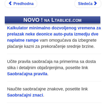
Predhodna
Sledeća
NOVO ! na Ltablice.com
Kalkulator minimalno dozvoljenog vremena za
prelazak neke deonice auto-puta izmedju dve
naplatne rampe
vam omogućava da izbegnete
plaćanje kazni za prekoračenje srednje brzine.
Učite pravila saobraćaja na primerima sa dosta
slika i detaljnim objašnjenjima, posetite link
Saobraćajna pravila
.
Naučite saobraćajne znakove, posetite link
Saobraćajni znaci
.