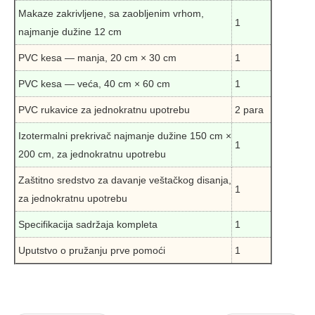
Makaze zakrivljene, sa zaobljenim vrhom,
1
najmanje dužine 12 cm
PVC kesa — manja, 20 cm × 30 cm
1
PVC kesa — veća, 40 cm × 60 cm
1
PVC rukavice za jednokratnu upotrebu
2 para
Izotermalni prekrivač najmanje dužine 150 cm ×
1
200 cm, za jednokratnu upotrebu
Zaštitno sredstvo za davanje veštačkog disanja,
1
za jednokratnu upotrebu
Specifikacija sadržaja kompleta
1
Uputstvo o pružanju prve pomoći
1