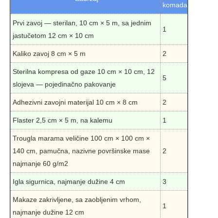
komada
Prvi zavoj — sterilan, 10 cm × 5 m, sa jednim
1
jastučetom 12 cm × 10 cm
Kaliko zavoj 8 cm × 5 m
2
Sterilna kompresa od gaze 10 cm × 10 cm, 12
5
slojeva — pojedinačno pakovanje
Adhezivni zavojni materijal 10 cm × 8 cm
2
Flaster 2,5 cm × 5 m, na kalemu
1
Trougla marama veličine 100 cm × 100 cm ×
140 cm, pamučna, nazivne površinske mase
2
najmanje 60 g/m2
Igla sigurnica, najmanje dužine 4 cm
3
Makaze zakrivljene, sa zaobljenim vrhom,
1
najmanje dužine 12 cm