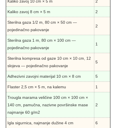
Kaliko zavoj 10 cm × 5 m
2
Kaliko zavoj 8 cm × 5 m
2
Sterilna gaza 1/2 m, 80 cm × 50 cm —
2
pojedinačno pakovanje
Sterilna gaza 1 m, 80 cm × 100 cm —
1
pojedinačno pakovanje
Sterilna kompresa od gaze 10 cm × 10 cm, 12
5
slojeva — pojedinačno pakovanje
Adhezivni zavojni materijal 10 cm × 8 cm
5
Flaster 2,5 cm × 5 m, na kalemu
1
Trougla marama veličine 100 cm × 100 cm ×
140 cm, pamučna, nazivne površinske mase
2
najmanje 60 g/m2
Igla sigurnica, najmanje dužine 4 cm
6