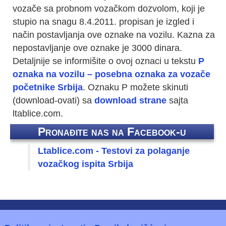
vozače sa probnom vozačkom dozvolom, koji je
stupio na snagu 8.4.2011. propisan je izgled i
način postavljanja ove oznake na vozilu. Kazna za
nepostavljanje ove oznake je 3000 dinara.
Detaljnije se informišite o ovoj oznaci u tekstu
P
oznaka na vozilu – posebna oznaka za vozače
početnike Srbija
. Oznaku P možete skinuti
(download-ovati) sa
download strane
sajta
ltablice.com.
Pronađite nas na Facebook-u
Ltablice.com - Testovi za polaganje
vozačkog ispita Srbija