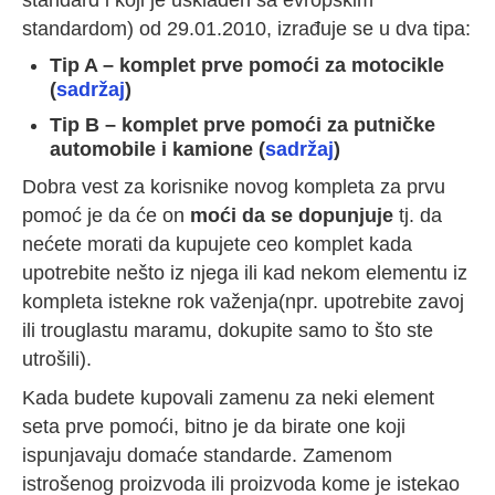
standard i koji je usklađen sa evropskim
standardom) od 29.01.2010, izrađuje se u dva tipa:
Tip A – komplet prve pomoći za motocikle
(
sadržaj
)
Tip B – komplet prve pomoći za putničke
automobile i kamione (
sadržaj
)
Dobra vest za korisnike novog kompleta za prvu
pomoć je da će on
moći da se dopunjuje
tj. da
nećete morati da kupujete ceo komplet kada
upotrebite nešto iz njega ili kad nekom elementu iz
kompleta istekne rok važenja(npr. upotrebite zavoj
ili trouglastu maramu, dokupite samo to što ste
utrošili).
Kada budete kupovali zamenu za neki element
seta prve pomoći, bitno je da birate one koji
ispunjavaju domaće standarde. Zamenom
istrošenog proizvoda ili proizvoda kome je istekao