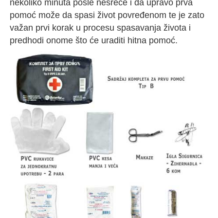
nekoliko minuta posle nesreće i da upravo prva
pomoć može da spasi život povređenom te je zato
važan prvi korak u procesu spasavanja života i
predhodi onome što će uraditi hitna pomoć.