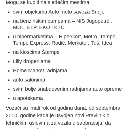
Mogu se kupiti na sledećim mestima:
svim objektima Auto moto saveza Srbije
na benzinskim pumpama – NIS Jugopetrol,
MOL, ELP, EKO i KTC
u hipermarketima – HiperCort, Metro, Tempo,
Tempo Express, Rodić, Merkator, Tuš, Idea
na kioscima Štampe
Lilly drogerijama
Home Market radnjama
auto salonima
svim bolje snabdevenim radnjama auto opreme
u apotekama
Vozači su imali rok od godinu dana, od septembra
2010. godine kada je usvojen novi Pravilnik o
tehničkim uslovima za vozila u saobraćaju, da