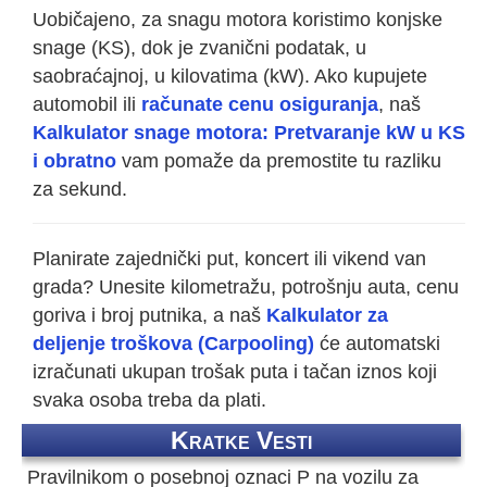
Uobičajeno, za snagu motora koristimo konjske
snage (KS), dok je zvanični podatak, u
saobraćajnoj, u kilovatima (kW). Ako kupujete
automobil ili
računate cenu osiguranja
, naš
Kalkulator snage motora: Pretvaranje kW u KS
i obratno
vam pomaže da premostite tu razliku
za sekund.
Planirate zajednički put, koncert ili vikend van
grada? Unesite kilometražu, potrošnju auta, cenu
goriva i broj putnika, a naš
Kalkulator za
deljenje troškova (Carpooling)
će automatski
izračunati ukupan trošak puta i tačan iznos koji
svaka osoba treba da plati.
Kratke Vesti
Pravilnikom o posebnoj oznaci P na vozilu za