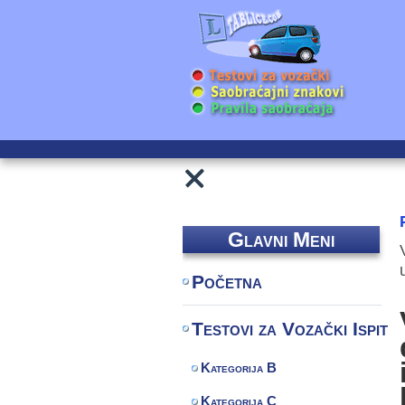
Glavni Meni
Početna
Testovi za Vozački Ispit
Kategorija B
Kategorija C