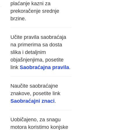
plaćanje kazni za
prekoračenje srednje
brzine.
Učite pravila saobraćaja
na primerima sa dosta
slika i detaljnim
objašnjenjima, posetite
link
Saobraćajna pravila
.
Naučite saobraćajne
znakove, posetite link
Saobraćajni znaci
.
Uobičajeno, za snagu
motora koristimo konjske