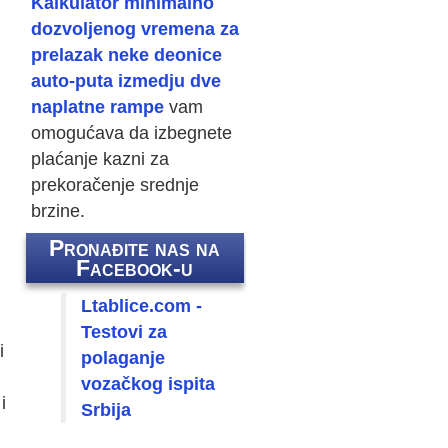
Kalkulator minimalno
dozvoljenog vremena za
prelazak neke deonice
auto-puta izmedju dve
naplatne rampe
vam
omogućava da izbegnete
plaćanje kazni za
prekoračenje srednje
brzine.
Pronađite nas na
Facebook-u
Ltablice.com -
Testovi za
i
polaganje
vozačkog ispita
i
Srbija