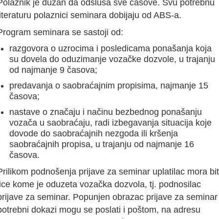
Polaznik je dužan da odsluša sve časove. Svu potrebnu
literaturu polaznici seminara dobijaju od ABS-a.
Program seminara se sastoji od:
razgovora o uzrocima i posledicama ponašanja koja
su dovela do oduzimanje vozačke dozvole, u trajanju
od najmanje 9 časova;
predavanja o saobraćajnim propisima, najmanje 15
časova;
nastave o značaju i načinu bezbednog ponašanju
vozača u saobraćaju, radi izbegavanja situacija koje
dovode do saobraćajnih nezgoda ili kršenja
saobraćajnih propisa, u trajanju od najmanje 16
časova.
Prilikom podnošenja prijave za seminar uplatilac mora bit
lice kome je oduzeta vozačka dozvola, tj. podnosilac
prijave za seminar. Popunjen obrazac prijave za seminar 
potrebni dokazi mogu se poslati i poštom, na adresu