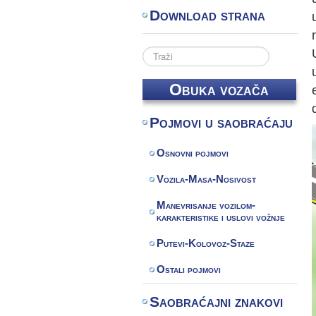
Download strana
Search
...
Obuka vozača
Pojmovi u saobraćaju
Osnovni pojmovi
Vozila-Masa-Nosivost
Manevrisanje vozilom-
karakteristike i uslovi vožnje
Putevi-Kolovoz-Staze
Ostali pojmovi
Saobraćajni znakovi