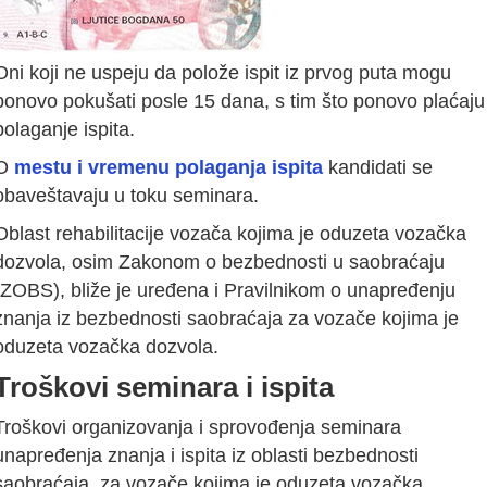
Oni koji ne uspeju da polože ispit iz prvog puta mogu
ponovo pokušati posle 15 dana, s tim što ponovo plaćaju
polaganje ispita.
O
mestu i vremenu polaganja ispita
kandidati se
obaveštavaju u toku seminara.
Oblast rehabilitacije vozača kojima je oduzeta vozačka
dozvola, osim Zakonom o bezbednosti u saobraćaju
(ZOBS), bliže je uređena i Pravilnikom o unapređenju
znanja iz bezbednosti saobraćaja za vozače kojima je
oduzeta vozačka dozvola.
Troškovi seminara i ispita
Troškovi organizovanja i sprovođenja seminara
unapređenja znanja i ispita iz oblasti bezbednosti
saobraćaja, za vozače kojima je oduzeta vozačka