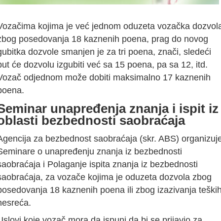
Vozačima kojima je već jednom oduzeta vozačka dozvol
zbog posedovanja 18 kaznenih poena, prag do novog
gubitka dozvole smanjen je za tri poena, znači, sledeći
put će dozvolu izgubiti već sa 15 poena, pa sa 12, itd.
Vozač odjednom može dobiti maksimalno 17 kaznenih
poena.
Seminar unapređenja znanja i ispit iz
oblasti bezbednosti saobraćaja
Agencija za bezbednost saobraćaja (skr. ABS) organizuj
Seminare o unapređenju znanja iz bezbednosti
saobraćaja i Polaganje ispita znanja iz bezbednosti
saobraćaja, za vozače kojima je oduzeta dozvola zbog
posedovanja 18 kaznenih poena ili zbog izazivanja teški
nesreća.
Uslovi koje vozač mora da ispuni da bi se prijavio za