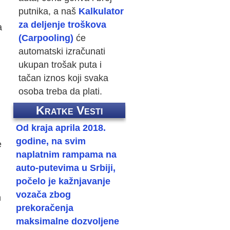
putnika, a naš
Kalkulator
za deljenje troškova
a
(Carpooling)
će
automatski izračunati
ukupan trošak puta i
tačan iznos koji svaka
osoba treba da plati.
Kratke Vesti
Od kraja aprila 2018.
godine, na svim
e
naplatnim rampama na
auto-putevima u Srbiji,
počelo je kažnjavanje
vozača zbog
h
prekoračenja
maksimalne dozvoljene