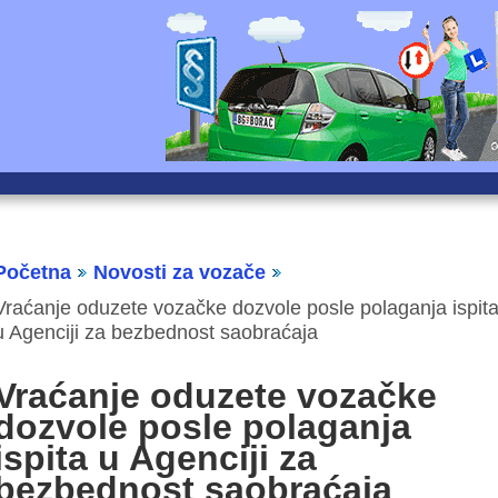
Početna
Novosti za vozače
Vraćanje oduzete vozačke dozvole posle polaganja ispit
u Agenciji za bezbednost saobraćaja
Vraćanje oduzete vozačke
dozvole posle polaganja
ispita u Agenciji za
bezbednost saobraćaja