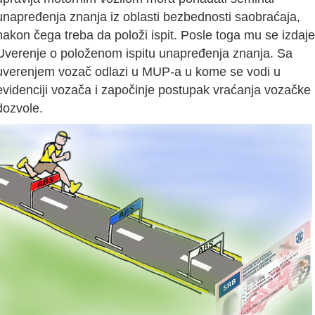
unapređenja znanja iz oblasti bezbednosti saobraćaja,
nakon čega treba da položi ispit. Posle toga mu se izdaje
Uverenje o položenom ispitu unapređenja znanja. Sa
uverenjem vozač odlazi u MUP-a u kome se vodi u
evidenciji vozača i započinje postupak vraćanja vozačke
dozvole.