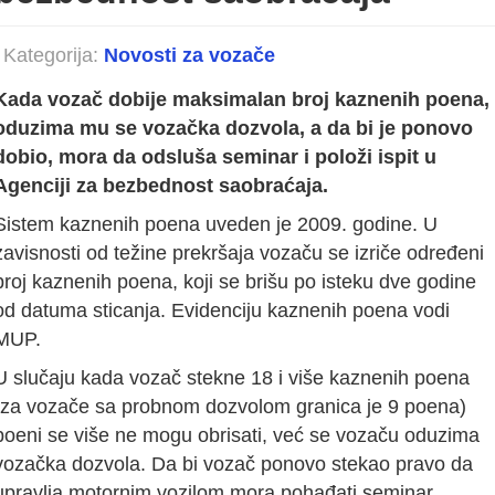
Kategorija:
Novosti za vozače
Kada vozač dobije maksimalan broj kaznenih poena,
oduzima mu se vozačka dozvola, a da bi je ponovo
dobio, mora da odsluša seminar i položi ispit u
Agenciji za bezbednost saobraćaja.
Sistem kaznenih poena uveden je 2009. godine. U
zavisnosti od težine prekršaja vozaču se izriče određeni
broj kaznenih poena, koji se brišu po isteku dve godine
od datuma sticanja. Evidenciju kaznenih poena vodi
MUP.
U slučaju kada vozač stekne 18 i više kaznenih poena
(za vozače sa probnom dozvolom granica je 9 poena)
poeni se više ne mogu obrisati, već se vozaču oduzima
vozačka dozvola. Da bi vozač ponovo stekao pravo da
upravlja motornim vozilom mora pohađati seminar