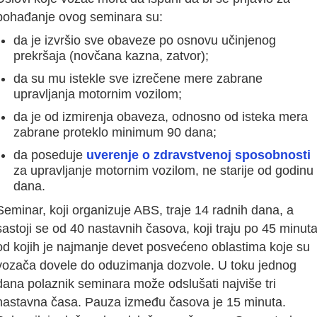
pohađanje ovog seminara su:
da je izvršio sve obaveze po osnovu učinjenog
prekršaja (novčana kazna, zatvor);
da su mu istekle sve izrečene mere zabrane
upravljanja motornim vozilom;
da je od izmirenja obaveza, odnosno od isteka mera
zabrane proteklo minimum 90 dana;
da poseduje
uverenje o zdravstvenoj sposobnosti
za upravljanje motornim vozilom, ne starije od godinu
dana.
Seminar, koji organizuje ABS, traje 14 radnih dana, a
sastoji se od 40 nastavnih časova, koji traju po 45 minuta
od kojih je najmanje devet posvećeno oblastima koje su
vozača dovele do oduzimanja dozvole. U toku jednog
dana polaznik seminara može odslušati najviše tri
nastavna časa. Pauza između časova je 15 minuta.