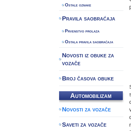
Ostale oznake
Pravila saobraćaja
Prvenstvo prolaza
Ostala pravila saobraćaja
Novosti iz obuke za
vozače
Broj časova obuke
Automobilizam
Novosti za vozače
Saveti za vozače