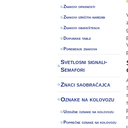
Znakovi opasnosti
Znakovi izričitih naredbi
Znakovi obaveštenja
Dopunske table
Poređenje znakova
Svetlosni signali-
Semafori
Znaci saobraćajca
Oznake na kolovozu
Uzdužne oznake na kolovozu
Poprečne oznake na kolovozu