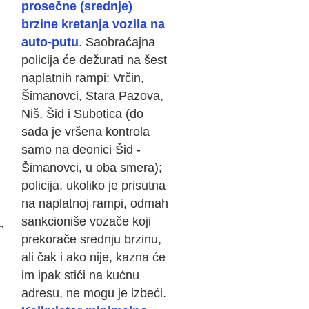
prosečne (srednje)
brzine kretanja vozila na
auto-putu
. Saobraćajna
policija će dežurati na šest
naplatnih rampi: Vrčin,
Šimanovci, Stara Pazova,
Niš, Šid i Subotica (do
sada je vršena kontrola
samo na deonici Šid -
Šimanovci, u oba smera);
policija, ukoliko je prisutna
na naplatnoj rampi, odmah
sankcioniše vozače koji
,
prekorače srednju brzinu,
ali čak i ako nije, kazna će
im ipak stići na kućnu
adresu, ne mogu je izbeći.