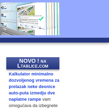
NOVO ! na
Ltablice.com
a
Kalkulator minimalno
dozvoljenog vremena za
prelazak neke deonice
auto-puta izmedju dve
naplatne rampe
vam
omogućava da izbegnete