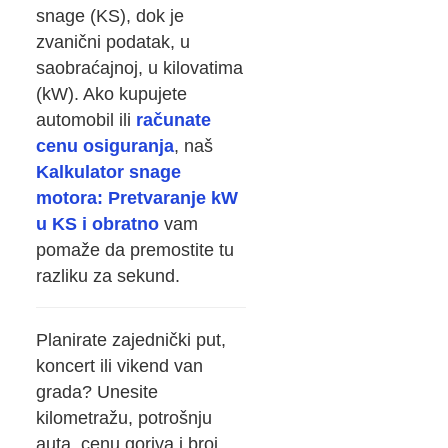
snage (KS), dok je
zvanični podatak, u
saobraćajnoj, u kilovatima
(kW). Ako kupujete
automobil ili
računate
cenu osiguranja
, naš
Kalkulator snage
motora: Pretvaranje kW
u KS i obratno
vam
pomaže da premostite tu
razliku za sekund.
Planirate zajednički put,
koncert ili vikend van
grada? Unesite
kilometražu, potrošnju
auta, cenu goriva i broj