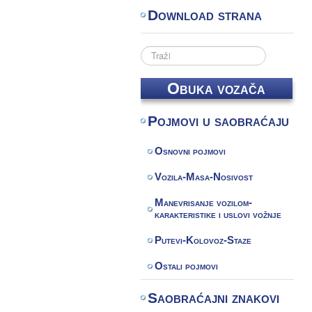
Download strana
Search
...
Obuka vozača
Pojmovi u saobraćaju
Osnovni pojmovi
Vozila-Masa-Nosivost
Manevrisanje vozilom-
karakteristike i uslovi vožnje
Putevi-Kolovoz-Staze
Ostali pojmovi
Saobraćajni znakovi