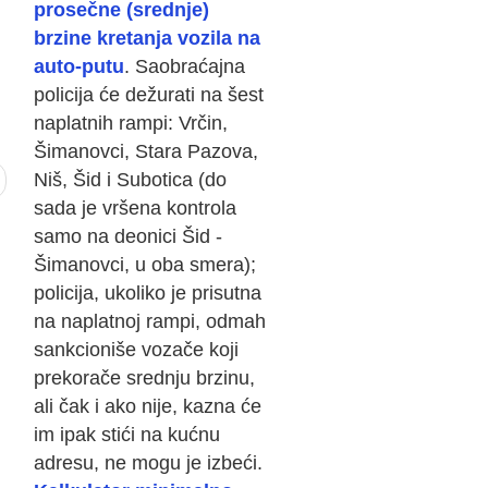
prosečne (srednje)
brzine kretanja vozila na
auto-putu
. Saobraćajna
policija će dežurati na šest
naplatnih rampi: Vrčin,
Šimanovci, Stara Pazova,
Niš, Šid i Subotica (do
sada je vršena kontrola
samo na deonici Šid -
Šimanovci, u oba smera);
policija, ukoliko je prisutna
na naplatnoj rampi, odmah
sankcioniše vozače koji
prekorače srednju brzinu,
ali čak i ako nije, kazna će
im ipak stići na kućnu
adresu, ne mogu je izbeći.