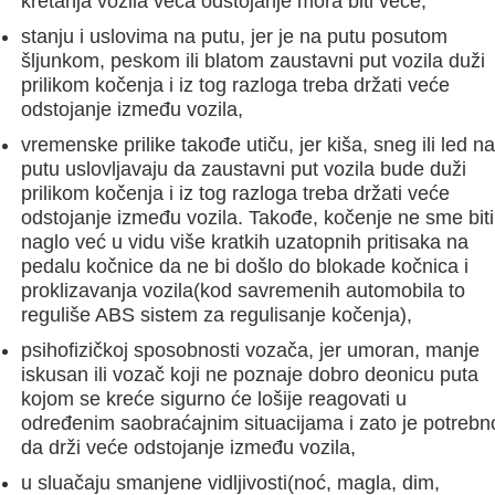
kretanja vozila veća odstojanje mora biti veće,
stanju i uslovima na putu, jer je na putu posutom
šljunkom, peskom ili blatom zaustavni put vozila duži
prilikom kočenja i iz tog razloga treba držati veće
odstojanje između vozila,
vremenske prilike takođe utiču, jer kiša, sneg ili led na
putu uslovljavaju da zaustavni put vozila bude duži
prilikom kočenja i iz tog razloga treba držati veće
odstojanje između vozila. Takođe, kočenje ne sme biti
naglo već u vidu više kratkih uzatopnih pritisaka na
pedalu kočnice da ne bi došlo do blokade kočnica i
proklizavanja vozila(kod savremenih automobila to
reguliše ABS sistem za regulisanje kočenja),
psihofizičkoj sposobnosti vozača, jer umoran, manje
iskusan ili vozač koji ne poznaje dobro deonicu puta
kojom se kreće sigurno će lošije reagovati u
određenim saobraćajnim situacijama i zato je potrebn
da drži veće odstojanje između vozila,
u sluačaju smanjene vidljivosti(noć, magla, dim,