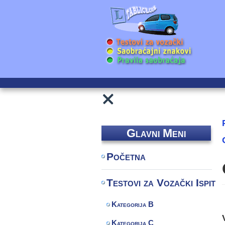
Glavni Meni
Početna
Testovi za Vozački Ispit
Kategorija B
Kategorija C