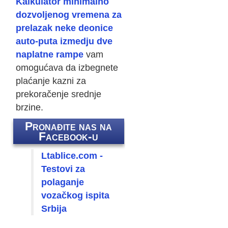
Kalkulator minimalno
dozvoljenog vremena za
prelazak neke deonice
auto-puta izmedju dve
naplatne rampe
vam
omogućava da izbegnete
plaćanje kazni za
prekoračenje srednje
brzine.
Pronađite nas na
Facebook-u
Ltablice.com -
Testovi za
polaganje
vozačkog ispita
Srbija