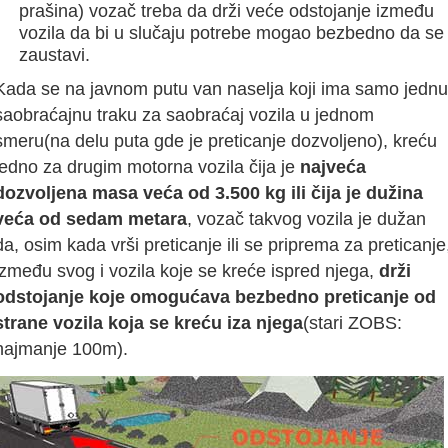
prašina) vozač treba da drži veće odstojanje između
vozila da bi u slučaju potrebe mogao bezbedno da se
zaustavi.
Kada se na javnom putu van naselja koji ima samo jednu
saobraćajnu traku za saobraćaj vozila u jednom
smeru(na delu puta gde je preticanje dozvoljeno), kreću
jedno za drugim motorna vozila čija je
najveća
dozvoljena masa veća od 3.500 kg ili čija je dužina
veća od sedam metara
, vozač takvog vozila je dužan
da, osim kada vrši preticanje ili se priprema za preticanje
između svog i vozila koje se kreće ispred njega,
drži
odstojanje koje omogućava bezbedno preticanje od
strane vozila koja se kreću iza njega
(stari ZOBS:
najmanje 100m).