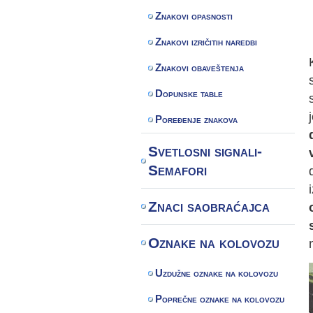
Znakovi opasnosti
Znakovi izričitih naredbi
Znakovi obaveštenja
Dopunske table
Poređenje znakova
Svetlosni signali-
Semafori
Znaci saobraćajca
Oznake na kolovozu
Uzdužne oznake na kolovozu
Poprečne oznake na kolovozu