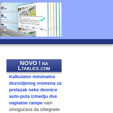
NOVO ! na
Ltablice.com
Kalkulator minimalno
dozvoljenog vremena za
prelazak neke deonice
auto-puta izmedju dve
naplatne rampe
vam
omogućava da izbegnete