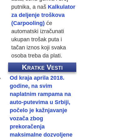
putnika, a naš
Kalkulator
za deljenje troškova
(Carpooling)
će
automatski izračunati
ukupan trošak puta i
tačan iznos koji svaka
osoba treba da plati.
Kratke Vesti
,
Od kraja aprila 2018.
godine, na svim
naplatnim rampama na
auto-putevima u Srbiji,
počelo je kažnjavanje
vozača zbog
prekoračenja
maksimalne dozvoljene