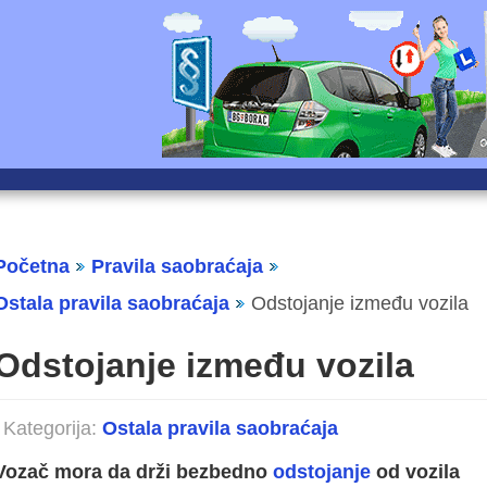
Početna
Pravila saobraćaja
Ostala pravila saobraćaja
Odstojanje između vozila
Odstojanje između vozila
Kategorija:
Ostala pravila saobraćaja
Vozač mora da drži bezbedno
odstojanje
od vozila