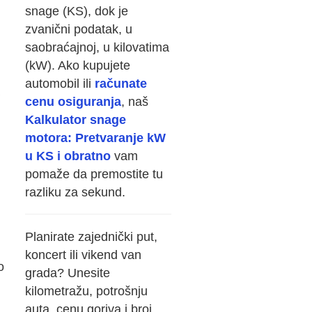
snage (KS), dok je
zvanični podatak, u
saobraćajnoj, u kilovatima
(kW). Ako kupujete
automobil ili
računate
cenu osiguranja
, naš
Kalkulator snage
motora: Pretvaranje kW
u KS i obratno
vam
pomaže da premostite tu
razliku za sekund.
Planirate zajednički put,
koncert ili vikend van
o
grada? Unesite
kilometražu, potrošnju
auta, cenu goriva i broj