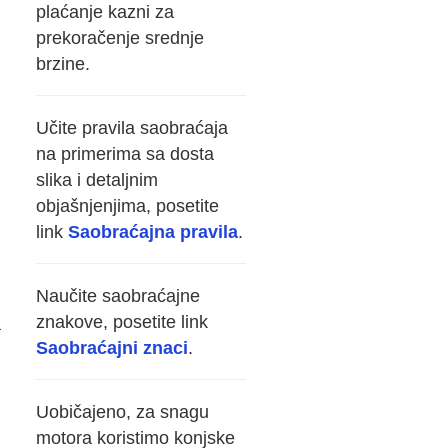
plaćanje kazni za
prekoračenje srednje
brzine.
Učite pravila saobraćaja
na primerima sa dosta
slika i detaljnim
objašnjenjima, posetite
link
Saobraćajna pravila
.
Naučite saobraćajne
znakove, posetite link
a
Saobraćajni znaci
.
g
Uobičajeno, za snagu
motora koristimo konjske