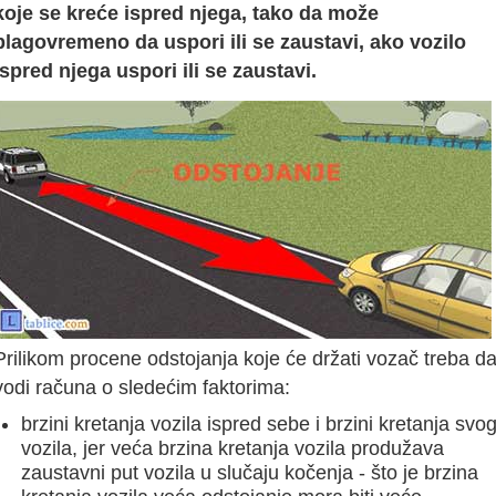
koje se kreće ispred njega, tako da može
blagovremeno da uspori ili se zaustavi, ako vozilo
ispred njega uspori ili se zaustavi.
Prilikom procene odstojanja koje će držati vozač treba d
vodi računa o sledećim faktorima:
brzini kretanja vozila ispred sebe i brzini kretanja svo
vozila, jer veća brzina kretanja vozila produžava
zaustavni put vozila u slučaju kočenja - što je brzina