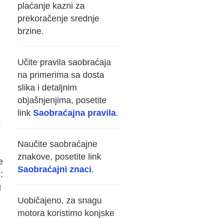
plaćanje kazni za
prekoračenje srednje
brzine.
Učite pravila saobraćaja
na primerima sa dosta
slika i detaljnim
objašnjenjima, posetite
link
Saobraćajna pravila
.
.
Naučite saobraćajne
znakove, posetite link
e
Saobraćajni znaci
.
:
g
Uobičajeno, za snagu
motora koristimo konjske