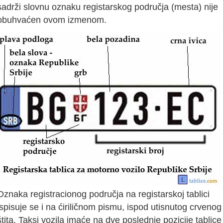
sadrži slovnu oznaku registarskog područja (mesta) nije
obuhvaćen ovom izmenom.
Oznaka registracionog područja na registarskoj tablici
ispisuje se i na ćiriličnom pismu, ispod utisnutog crvenog
štita. Taksi vozila imaće na dve poslednje pozicije tablice