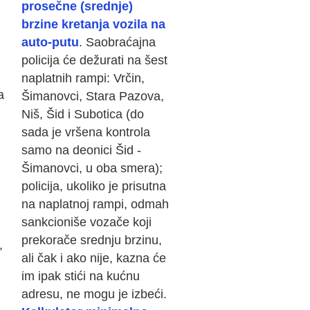
prosečne (srednje)
brzine kretanja vozila na
auto-putu
. Saobraćajna
policija će dežurati na šest
naplatnih rampi: Vrčin,
a
Šimanovci, Stara Pazova,
Niš, Šid i Subotica (do
sada je vršena kontrola
samo na deonici Šid -
Šimanovci, u oba smera);
policija, ukoliko je prisutna
na naplatnoj rampi, odmah
sankcioniše vozače koji
prekorače srednju brzinu,
,
ali čak i ako nije, kazna će
im ipak stići na kućnu
adresu, ne mogu je izbeći.