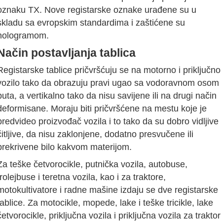
oznaku TX. Nove registarske oznake urađene su u
skladu sa evropskim standardima i zaštićene su
hologramom.
Način postavljanja tablica
Registarske tablice pričvršćuju se na motorno i priključno
vozilo tako da obrazuju pravi ugao sa vodoravnom osom
puta, a vertikalno tako da nisu savijene ili na drugi način
deformisane. Moraju biti pričvršćene na mestu koje je
predvideo proizvođač vozila i to tako da su dobro vidljive 
čitljive, da nisu zaklonjene, dodatno presvučene ili
prekrivene bilo kakvom materijom.
Za teške četvorocikle, putnička vozila, autobuse,
trolejbuse i teretna vozila, kao i za traktore,
motokultivatore i radne mašine izdaju se dve registarske
tablice. Za motocikle, mopede, lake i teške tricikle, lake
četvorocikle, priključna vozila i priključna vozila za traktor