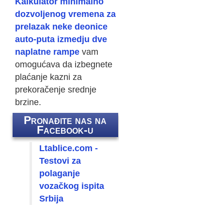
Kalkulator minimalno
dozvoljenog vremena za
i
prelazak neke deonice
auto-puta izmedju dve
naplatne rampe
vam
omogućava da izbegnete
plaćanje kazni za
prekoračenje srednje
brzine.
Pronađite nas na
Facebook-u
Ltablice.com -
Testovi za
polaganje
vozačkog ispita
Srbija