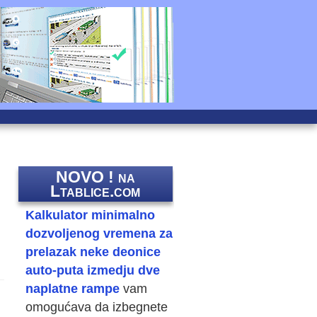
NOVO ! na
Ltablice.com
Kalkulator minimalno
dozvoljenog vremena za
prelazak neke deonice
auto-puta izmedju dve
naplatne rampe
vam
omogućava da izbegnete