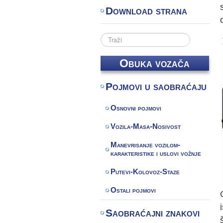
Download strana
Search
...
Obuka vozača
Pojmovi u saobraćaju
Osnovni pojmovi
Vozila-Masa-Nosivost
Manevrisanje vozilom-
karakteristike i uslovi vožnje
Putevi-Kolovoz-Staze
Ostali pojmovi
Saobraćajni znakovi