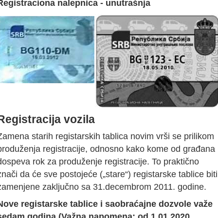
Registraciona nalepnica - unutrašnja
Registracija vozila
Zamena starih registarskih tablica novim vrši se prilikom
produženja registracije, odnosno kako kome od građana
dospeva rok za produženje registracije. To praktično
znači da će sve postojeće („stare“) registarske tablice biti
zamenjene zaključno sa 31.decembrom 2011. godine.
Nove registarske tablice i saobraćajne dozvole važe
sedam godina (Važna napomena: od 1.01.2020.