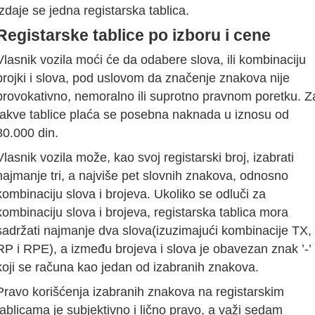
izdaje se jedna registarska tablica.
Registarske tablice po izboru i cene
Vlasnik vozila moći će da odabere slova, ili kombinaciju
brojki i slova, pod uslovom da značenje znakova nije
provokativno, nemoralno ili suprotno pravnom poretku. Z
takve tablice plaća se posebna naknada u iznosu od
80.000 din.
Vlasnik vozila može, kao svoj registarski broj, izabrati
najmanje tri, a najviše pet slovnih znakova, odnosno
kombinaciju slova i brojeva. Ukoliko se odluči za
kombinaciju slova i brojeva, registarska tablica mora
sadržati najmanje dva slova(izuzimajući kombinacije TX,
RP i RPE), a između brojeva i slova je obavezan znak ’-’ 
koji se računa kao jedan od izabranih znakova.
Pravo korišćenja izabranih znakova na registarskim
tablicama je subjektivno i lično pravo, a važi sedam