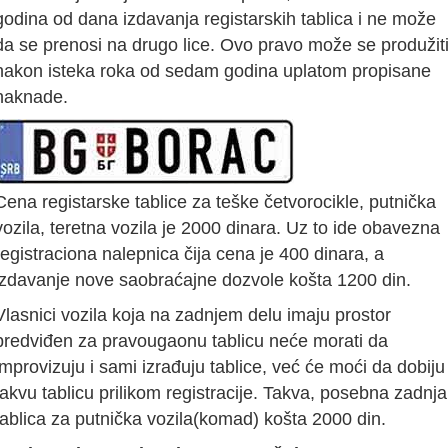
godina od dana izdavanja registarskih tablica i ne može
da se prenosi na drugo lice. Ovo pravo može se produžit
nakon isteka roka od sedam godina uplatom propisane
naknade.
Cena registarske tablice za teške četvorocikle, putnička
vozila, teretna vozila je 2000 dinara. Uz to ide obavezna
registraciona nalepnica čija cena je 400 dinara, a
izdavanje nove saobraćajne dozvole košta 1200 din.
Vlasnici vozila koja na zadnjem delu imaju prostor
predviđen za pravougaonu tablicu neće morati da
improvizuju i sami izrađuju tablice, već će moći da dobiju
takvu tablicu prilikom registracije. Takva, posebna zadnja
tablica za putnička vozila(komad) košta 2000 din.