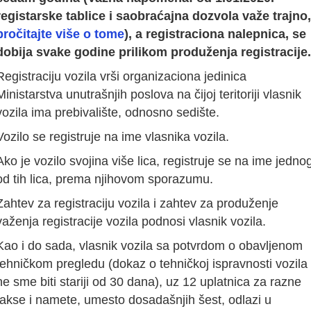
registarske tablice i saobraćajna dozvola važe trajno,
pročitajte više o tome
), a registraciona nalepnica, se
dobija svake godine prilikom produženja registracije.
Registraciju vozila vrši organizaciona jedinica
Ministarstva unutrašnjih poslova na čijoj teritoriji vlasnik
vozila ima prebivalište, odnosno sedište.
Vozilo se registruje na ime vlasnika vozila.
Ako je vozilo svojina više lica, registruje se na ime jedno
od tih lica, prema njihovom sporazumu.
Zahtev za registraciju vozila i zahtev za produženje
važenja registracije vozila podnosi vlasnik vozila.
Kao i do sada, vlasnik vozila sa potvrdom o obavljenom
tehničkom pregledu (dokaz o tehničkoj ispravnosti vozila
ne sme biti stariji od 30 dana), uz 12 uplatnica za razne
takse i namete, umesto dosadašnjih šest, odlazi u