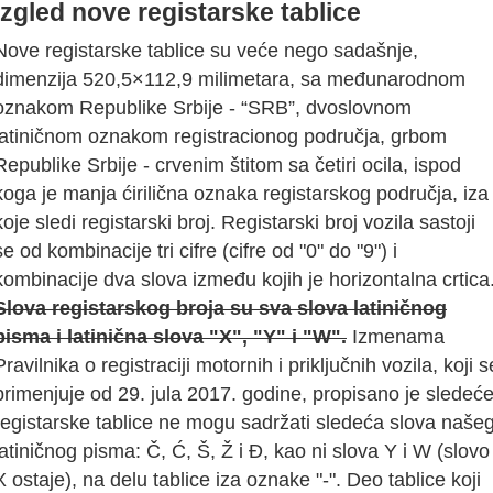
Izgled nove registarske tablice
Nove registarske tablice su veće nego sadašnje,
dimenzija 520,5×112,9 milimetara, sa međunarodnom
oznakom Republike Srbije - “SRB”, dvoslovnom
latiničnom oznakom registracionog područja, grbom
Republike Srbije - crvenim štitom sa četiri ocila, ispod
koga je manja ćirilična oznaka registarskog područja, iza
koje sledi registarski broj. Registarski broj vozila sastoji
se od kombinacije tri cifre (cifre od "0" do "9") i
kombinacije dva slova između kojih je horizontalna crtica
Slova registarskog broja su sva slova latiničnog
pisma i latinična slova "X", "Y" i "W".
Izmenama
Pravilnika o registraciji motornih i priključnih vozila, koji s
primenjuje od 29. jula 2017. godine, propisano je sledeće
registarske tablice ne mogu sadržati sledeća slova naše
latiničnog pisma: Č, Ć, Š, Ž i Đ, kao ni slova Y i W (slovo
X ostaje), na delu tablice iza oznake "-". Deo tablice koji