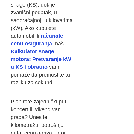
snage (KS), dok je
zvanični podatak, u
saobraćajnoj, u kilovatima
(kW). Ako kupujete
automobil ili
računate
cenu osiguranja
, naš
Kalkulator snage
motora: Pretvaranje kW
u KS i obratno
vam
pomaže da premostite tu
razliku za sekund.
Planirate zajednički put,
koncert ili vikend van
grada? Unesite
kilometražu, potrošnju
auta, cenu goriva i broj