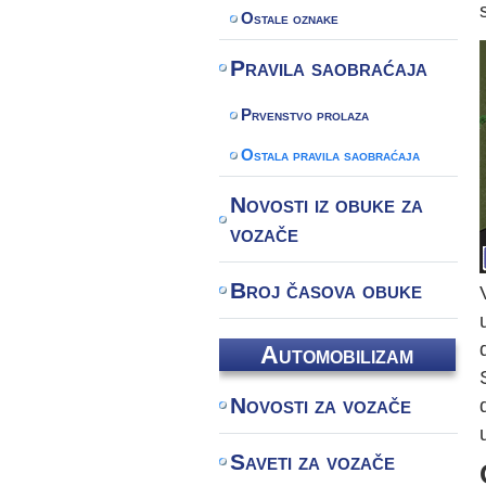
Ostale oznake
Pravila saobraćaja
Prvenstvo prolaza
Ostala pravila saobraćaja
Novosti iz obuke za
vozače
Broj časova obuke
Automobilizam
Novosti za vozače
Saveti za vozače