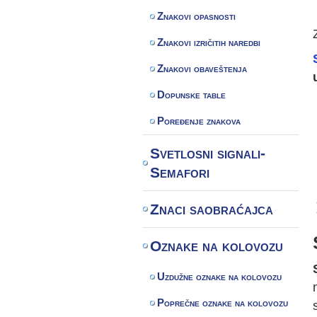
Znakovi opasnosti
Znakovi izričitih naredbi
Znakovi obaveštenja
Dopunske table
Poređenje znakova
Svetlosni signali-
Semafori
Znaci saobraćajca
Oznake na kolovozu
Uzdužne oznake na kolovozu
Poprečne oznake na kolovozu