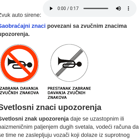
Zvuk auto sirene:
Saobraćajni znaci
povezani sa zvučnim znacima
upozorenja.
Svetlosni znaci upozorenja
Svetlosni znak upozorenja
daje se uzastopnim ili
naizmeničnim paljenjem dugih svetala, vodeći računa da
se time ne zaslepljuju vozači koji dolaze iz suprotnog