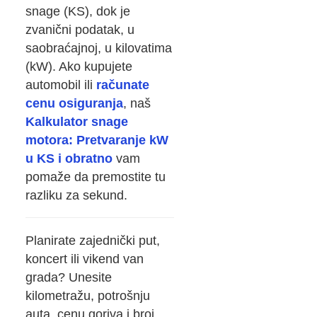
snage (KS), dok je
zvanični podatak, u
saobraćajnoj, u kilovatima
(kW). Ako kupujete
automobil ili
računate
cenu osiguranja
, naš
Kalkulator snage
motora: Pretvaranje kW
u KS i obratno
vam
pomaže da premostite tu
razliku za sekund.
Planirate zajednički put,
koncert ili vikend van
grada? Unesite
kilometražu, potrošnju
auta, cenu goriva i broj