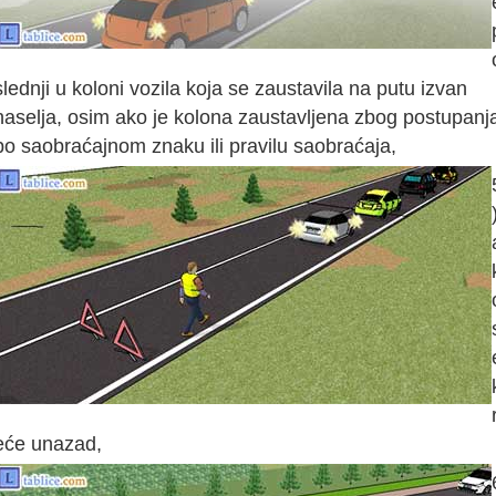
slednji u koloni vozila koja se zaustavila na putu izvan
naselja, osim ako je kolona zaustavljena zbog postupanj
po saobraćajnom znaku ili pravilu saobraćaja,
eće unazad,