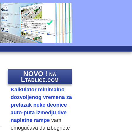
NOVO ! na
Ltablice.com
Kalkulator minimalno
dozvoljenog vremena za
prelazak neke deonice
auto-puta izmedju dve
naplatne rampe
vam
omogućava da izbegnete