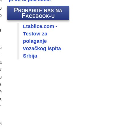
e
p
Pronađite nas na
Facebook-u
o
Ltablice.com -
a
Testovi za
polaganje
5
vozačkog ispita
)
Srbija
a
k
o
s
e
k
r
6