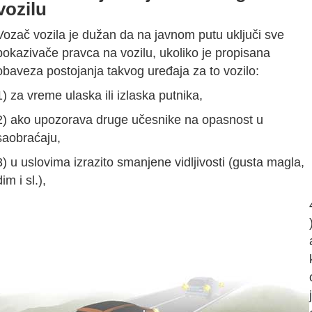
vozilu
Vozač vozila je dužan da na javnom putu uključi sve
pokazivače pravca na vozilu, ukoliko je propisana
obaveza postojanja takvog uređaja za to vozilo:
1) za vreme ulaska ili izlaska putnika,
2) ako upozorava druge učesnike na opasnost u
saobraćaju,
3) u uslovima izrazito smanjene vidljivosti (gusta magla,
dim i sl.),
j