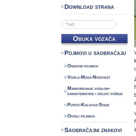
Download strana
Search
...
Obuka vozača
Pojmovi u saobraćaju
Osnovni pojmovi
Vozila-Masa-Nosivost
Manevrisanje vozilom-
karakteristike i uslovi vožnje
Putevi-Kolovoz-Staze
Ostali pojmovi
Saobraćajni znakovi