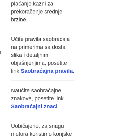
plaćanje kazni za
prekoračenje srednje
brzine.
Učite pravila saobraćaja
na primerima sa dosta
u
slika i detaljnim
objašnjenjima, posetite
link
Saobraćajna pravila
.
Naučite saobraćajne
znakove, posetite link
Saobraćajni znaci
.
.
Uobičajeno, za snagu
motora koristimo konjske