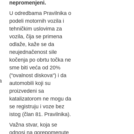
nepromenjeni.
U odredbama Pravilnika o
podeli motornih vozila i
tehničkim uslovima za
vozila, čija se primena
odlaže, kaže se da
neujednačenost sile
kočenja po obrtu točka ne
sme biti veća od 20%
("ovalnost diskova") i da
a
automobili koji su
proizvedeni sa
katalizatorom ne mogu da
se registruju i voze bez
istog (član 81. Pravilnika).
Važna stvar, koja se
odnosi na gorepomenute