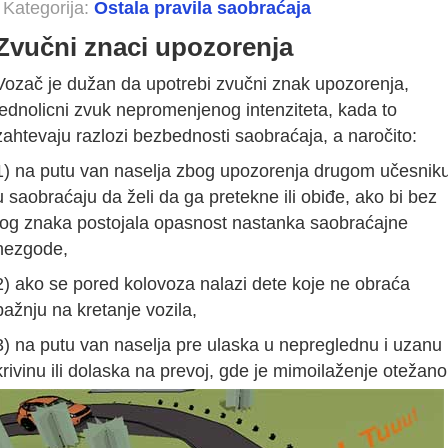
Kategorija:
Ostala pravila saobraćaja
Zvučni znaci upozorenja
Vozač je dužan da upotrebi zvučni znak upozorenja,
jednolicni zvuk nepromenjenog intenziteta, kada to
zahtevaju razlozi bezbednosti saobraćaja, a naročito:
1) na putu van naselja zbog upozorenja drugom učesnik
u saobraćaju da želi da ga pretekne ili obiđe, ako bi bez
tog znaka postojala opasnost nastanka saobraćajne
nezgode,
2) ako se pored kolovoza nalazi dete koje ne obraća
pažnju na kretanje vozila,
3) na putu van naselja pre ulaska u nepreglednu i uzanu
krivinu ili dolaska na prevoj, gde je mimoilaženje otežano