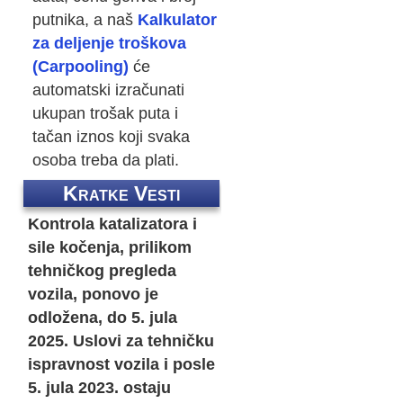
putnika, a naš
Kalkulator
za deljenje troškova
(Carpooling)
će
automatski izračunati
ukupan trošak puta i
tačan iznos koji svaka
osoba treba da plati.
Kratke Vesti
Kontrola katalizatora i
sile kočenja, prilikom
tehničkog pregleda
vozila, ponovo je
odložena, do 5. jula
2025. Uslovi za tehničku
ispravnost vozila i posle
5. jula 2023. ostaju