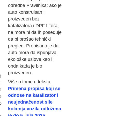
odredbe Pravilnika: ako je
auto konstruisan i
proizveden bez
katalizatora i DPF filtera,
ne mora ni da ih poseduje
da bi prošao tehnički
pregled. Propisano je da
auto mora da ispunjava
ekološke uslove kao i
onda kada je bio
proizveden.
4
Više o tome u tekstu
)
Primena propisa koji se
a
odnose na katalizator i
k
neujednačenost sile
o
kočenja vozila odložena
je do 5. jula 2025.