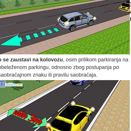
o se zaustavi na kolovozu
, osim prilikom parkiranja na
obeleženom parkingu, odnosno zbog postupanja po
saobraćajnom znaku ili pravilu saobraćaja.