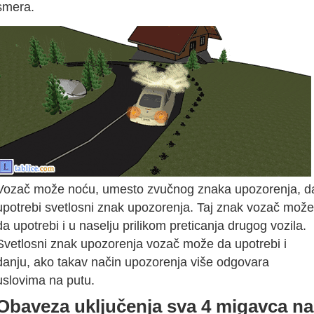
smera.
Vozač može noću, umesto zvučnog znaka upozorenja, d
upotrebi svetlosni znak upozorenja. Taj znak vozač može
da upotrebi i u naselju prilikom preticanja drugog vozila.
Svetlosni znak upozorenja vozač može da upotrebi i
danju, ako takav način upozorenja više odgovara
uslovima na putu.
Obaveza uključenja sva 4 migavca na