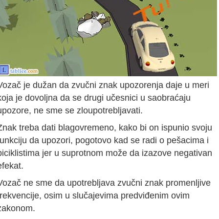
Vozač je dužan da zvučni znak upozorenja daje u meri
koja je dovoljna da se drugi učesnici u saobraćaju
upozore, ne sme se zloupotrebljavati.
Znak treba dati blagovremeno, kako bi on ispunio svoju
funkciju da upozori, pogotovo kad se radi o pešacima i
biciklistima jer u suprotnom može da izazove negativan
efekat.
Vozač ne sme da upotrebljava zvučni znak promenljive
frekvencije, osim u slučajevima predviđenim ovim
zakonom.