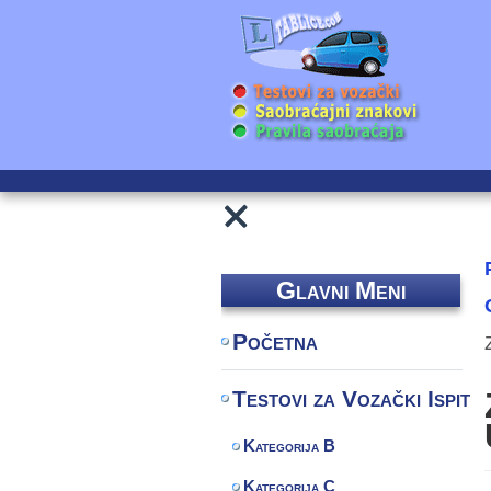
Glavni Meni
Početna
Testovi za Vozački Ispit
Kategorija B
Kategorija C